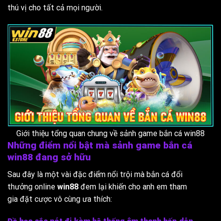
thú vị cho tất cả mọi người.
Giới thiệu tổng quan chung về sảnh game bắn cá win88
Những điểm nổi bật mà sảnh game bắn cá
win88 đang sở hữu
Sau đây là một vài đặc điểm nổi trội mà bắn cá đổi
thưởng online
win88
đem lại khiến cho anh em tham
gia đặt cược vô cùng ưa thích: