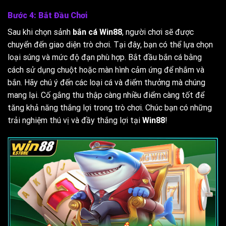
Bước 4: Bắt Đầu Chơi
Sau khi chọn sảnh
bắn cá Win88
, người chơi sẽ được
chuyển đến giao diện trò chơi. Tại đây, bạn có thể lựa chọn
loại súng và mức độ đạn phù hợp. Bắt đầu bắn cá bằng
cách sử dụng chuột hoặc màn hình cảm ứng để nhắm và
bắn. Hãy chú ý đến các loại cá và điểm thưởng mà chúng
mang lại. Cố gắng thu thập càng nhiều điểm càng tốt để
tăng khả năng thắng lợi trong trò chơi. Chúc bạn có những
trải nghiệm thú vị và đầy thắng lợi tại
Win88
!