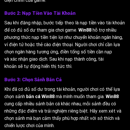
diện chính của game.
Bước 2: Nạp Tiền Vào Tài Khoản
Sau khi đăng nhập, bước tiếp theo là nạp tiền vào tài khoản
để có đủ số dư tham gia chơi game.
Win88
hỗ trợ nhiều
phương thức nạp tiền tiện lợi như chuyển khoản ngân hàng,
ví điện tử hoặc thẻ cào điện thoại. Người chơi chỉ cần lựa
chọn ngân hàng tương ứng, điền tổng số tiền cần nạp
và xác nhận giao dịch. Sau khi nạp thành công, tài
khoản sẽ tự động hiển thị tức thì.
Bước 3: Chọn Sảnh Bắn Cá
Khi đã có đủ số dư trong tài khoản, người chơi có thể lựa
chọn sảnh
bắn cá Win88
mà mình muốn tham gia.
Win88
cung cấp nhiều sảnh bắn cá khác nhau, mỗi sảnh đều có
những đặc điểm và trải nghiệm riêng biệt. Hãy xem xét và
chọn sảnh mà bạn cảm thấy phù hợp nhất với sở thích và
chiến lược chơi của mình.