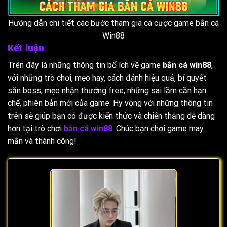
Hướng dẫn chi tiết các bước tham gia cá cược game bắn cá
Win88
Kết luận
Trên đây là những thông tin bổ ích về game
bắn cá win88
,
với những trò chơi, mẹo hay, cách đánh hiệu quả, bí quyết
săn boss, mẹo nhận thưởng free, những sai lầm cần hạn
chế, phiên bản mới của game. Hy vọng với những thông tin
trên sẽ giúp bạn có được kiến thức và chiến thắng dễ dàng
hơn tại trò chơi
bắn cá win88
. Chúc bạn chơi game may
mắn và thành công!