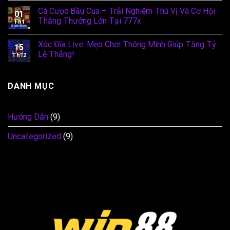
Cá Cược Bầu Cua – Trải Nghiệm Thú Vị Và Cơ Hội
01
Thắng Thưởng Lớn Tại 777x
Th1
Xóc Đĩa Live: Mẹo Chơi Thông Minh Giúp Tăng Tỷ
15
Lệ Thắng!
Th12
DANH MỤC
Hướng Dẫn
(9)
Uncategorized
(9)