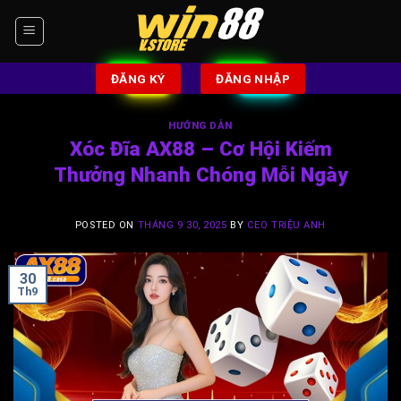
Skip
to
content
ĐĂNG KÝ
ĐĂNG NHẬP
HƯỚNG DẪN
Xóc Đĩa AX88 – Cơ Hội Kiếm
Thưởng Nhanh Chóng Mỗi Ngày
POSTED ON
THÁNG 9 30, 2025
BY
CEO TRIỆU ANH
30
Th9