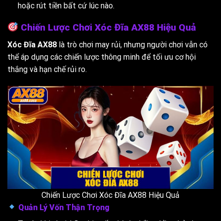
hoặc rút tiền bất cứ lúc nào.
Chiến Lược Chơi Xóc Đĩa AX88 Hiệu Quả
Xóc Đĩa AX88
là trò chơi may rủi, nhưng người chơi vẫn có
thể áp dụng các chiến lược thông minh để tối ưu cơ hội
thắng và hạn chế rủi ro.
Chiến Lược Chơi Xóc Đĩa AX88 Hiệu Quả
Quản Lý Vốn Thận Trọng