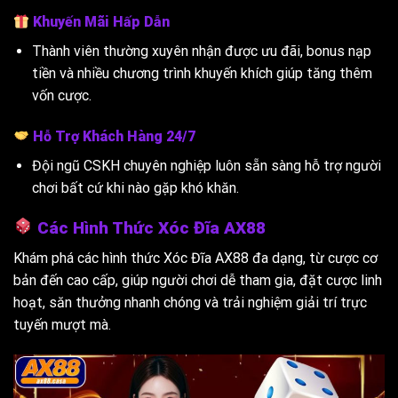
Khuyến Mãi Hấp Dẫn
Thành viên thường xuyên nhận được ưu đãi, bonus nạp
tiền và nhiều chương trình khuyến khích giúp tăng thêm
vốn cược.
Hỗ Trợ Khách Hàng 24/7
Đội ngũ CSKH chuyên nghiệp luôn sẵn sàng hỗ trợ người
chơi bất cứ khi nào gặp khó khăn.
Các Hình Thức Xóc Đĩa AX88
Khám phá các hình thức Xóc Đĩa AX88 đa dạng, từ cược cơ
bản đến cao cấp, giúp người chơi dễ tham gia, đặt cược linh
hoạt, săn thưởng nhanh chóng và trải nghiệm giải trí trực
tuyến mượt mà.