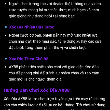
Người chơi tương tác với dealer thật thông qua video
trực tuyến, mang lại sự chân thực, minh bạch và cảm
giác giống như đang ngồi tại sòng bạc.
Xóc Đĩa Nhiều Cửa Cược
Ngoài cược cơ bản, phiên bản này mở rộng nhiều lựa
chọn như đặt theo màu sắc, tỷ lệ đồng xu hay các cửa
đặc biệt, tăng thêm phần thú vị và chiến lược.
Xóc Đĩa Theo Chủ Đề
AX88 phát triển nhiều bàn chơi với giao diện độc đáo,
chủ đề phong phú để tránh sự nhàm chán và tạo cảm
giác mới lạ cho người tham gia.
Hướng Dẫn Chơi Xóc Đĩa AX88
Xóc Đĩa AX88 là trò chơi trực tuyến dựa trên may rủi nhưng
vẫn cần chiến lược để tối ưu cơ hội thắng. Trò chơi sử dụng