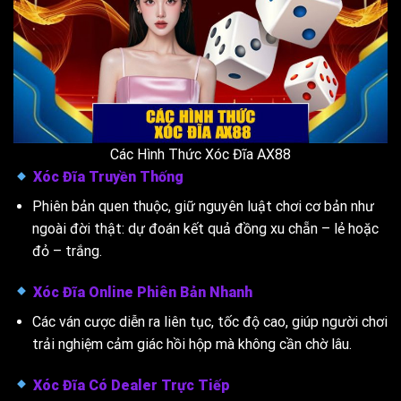
Các Hình Thức Xóc Đĩa AX88
Xóc Đĩa Truyền Thống
Phiên bản quen thuộc, giữ nguyên luật chơi cơ bản như
ngoài đời thật: dự đoán kết quả đồng xu chẵn – lẻ hoặc
đỏ – trắng.
Xóc Đĩa Online Phiên Bản Nhanh
Các ván cược diễn ra liên tục, tốc độ cao, giúp người chơi
trải nghiệm cảm giác hồi hộp mà không cần chờ lâu.
Xóc Đĩa Có Dealer Trực Tiếp