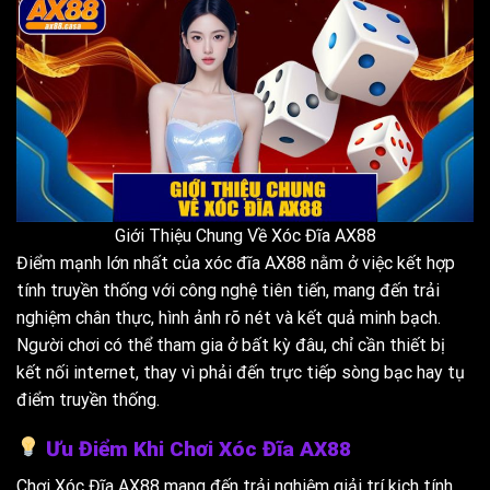
Giới Thiệu Chung Về Xóc Đĩa AX88
Điểm mạnh lớn nhất của xóc đĩa AX88 nằm ở việc kết hợp
tính truyền thống với công nghệ tiên tiến, mang đến trải
nghiệm chân thực, hình ảnh rõ nét và kết quả minh bạch.
Người chơi có thể tham gia ở bất kỳ đâu, chỉ cần thiết bị
kết nối internet, thay vì phải đến trực tiếp sòng bạc hay tụ
điểm truyền thống.
Ưu Điểm Khi Chơi Xóc Đĩa AX88
Chơi Xóc Đĩa AX88 mang đến trải nghiệm giải trí kịch tính,