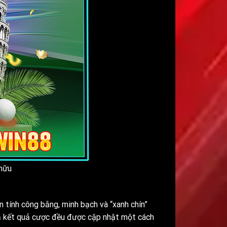
 hữu
n tính công bằng, minh bạch và “xanh chín”
cả kết quả cược đều được cập nhật một cách