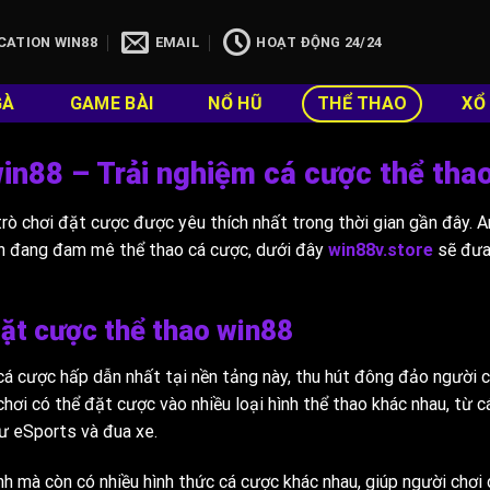
CATION WIN88
EMAIL
HOẠT ĐỘNG 24/24
GÀ
GAME BÀI
NỔ HŨ
THỂ THAO
XỔ
in88 – Trải nghiệm cá cược thể tha
rò chơi đặt cược được yêu thích nhất trong thời gian gần đây. 
ạn đang đam mê thể thao cá cược, dưới đây
win88v.store
sẽ đưa
đặt cược thể thao win88
cá cược hấp dẫn nhất tại nền tảng này, thu hút đông đảo người 
hơi có thể đặt cược vào nhiều loại hình thể thao khác nhau, từ 
ư eSports và đua xe.
nh mà còn có nhiều hình thức cá cược khác nhau, giúp người chơi