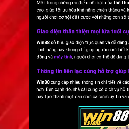
Một trong những ưu điểm nổi bật của
thể th
cao, giúp tối ưu hóa khả năng chiến thắng và l
người chơi cơ hội đặt cược với những con số t
Giao diện thân thiện mọi lứa tuổi c
Win88
sở hữu giao diện trực quan và dễ dàng 
Tính năng này không chỉ giúp người chơi tiết k
động và
máy tính
, người chơi có thể dễ dàng 
Thông tin liên lạc cùng hỗ trợ giúp
Win88
cung cấp nhiều thông tin chi tiết về cá
hơn. Bên cạnh đó, nhà cái cũng có dịch vụ hỗ 
này tạo thành một sân chơi cá cược uy tín và 