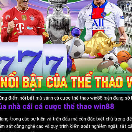
ng điểm nổi bật mà sảnh cá cược thể thao win88 hiện đang sở
ủa nhà cái cá cược thể thao win88
dạng trong các sự kiện và trận đấu mà còn đặc biệt chú trọng đế
iám sát công nghệ cao và quy trình kiểm soát nghiêm ngặt, tất 