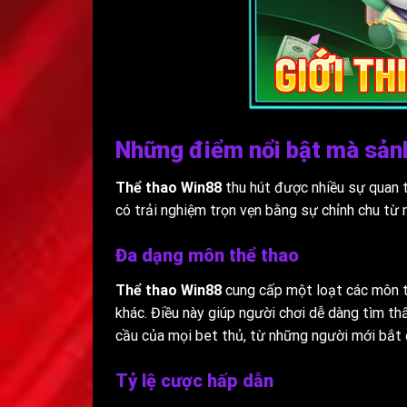
Những điểm nổi bật mà sảnh
Thể thao Win88
thu hút được nhiều sự quan t
có trải nghiệm trọn vẹn bằng sự chỉnh chu từ 
Đa dạng môn thể thao
Thể thao Win88
cung cấp một loạt các môn t
khác. Điều này giúp người chơi dễ dàng tìm th
cầu của mọi bet thủ, từ những người mới bắt 
Tỷ lệ cược hấp dẫn