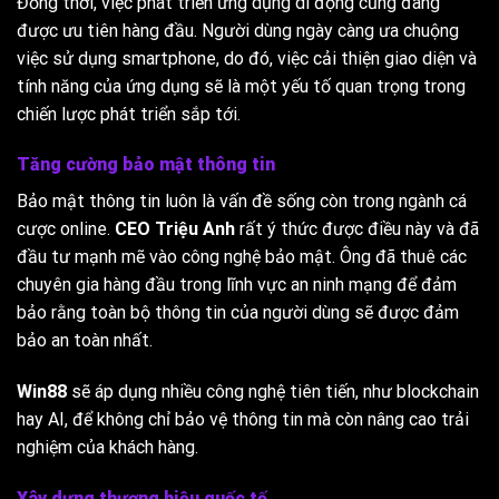
Đồng thời, việc phát triển ứng dụng di động cũng đang
được ưu tiên hàng đầu. Người dùng ngày càng ưa chuộng
việc sử dụng smartphone, do đó, việc cải thiện giao diện và
tính năng của ứng dụng sẽ là một yếu tố quan trọng trong
chiến lược phát triển sắp tới.
Tăng cường bảo mật thông tin
Bảo mật thông tin luôn là vấn đề sống còn trong ngành cá
cược online.
CEO Triệu Anh
rất ý thức được điều này và đã
đầu tư mạnh mẽ vào công nghệ bảo mật. Ông đã thuê các
chuyên gia hàng đầu trong lĩnh vực an ninh mạng để đảm
bảo rằng toàn bộ thông tin của người dùng sẽ được đảm
bảo an toàn nhất.
Win88
sẽ áp dụng nhiều công nghệ tiên tiến, như blockchain
hay AI, để không chỉ bảo vệ thông tin mà còn nâng cao trải
nghiệm của khách hàng.
Xây dựng thương hiệu quốc tế