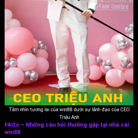
Tầm nhìn tương lai của win88 dưới sự lãnh đạo của CEO
Triệu Anh
FAQs – Những câu hỏi thường gặp tại nhà cái
win88