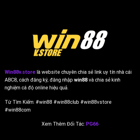
Win88v.store
là website chuyên chia sẻ link uy tín nhà cái
ABC8, cách đăng ký, đăng nhập
win88
và chia sẻ kinh
nghiệm cá độ online hiệu quả.
Từ Tìm Kiếm: #win88 #win88club #win88vstore
#win88com
Xem Thêm Đối Tác:
PG66