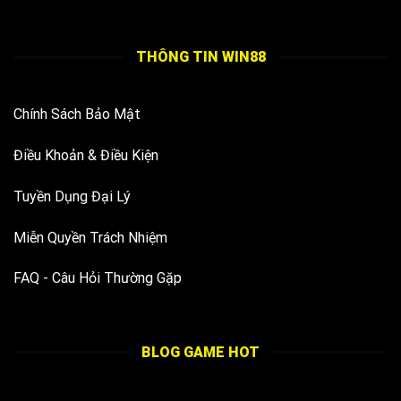
THÔNG TIN WIN88
Chính Sách Bảo Mật
Điều Khoản & Điều Kiện
Tuyền Dụng Đại Lý
Miễn Quyền Trách Nhiệm
FAQ - Câu Hỏi Thường Gặp
BLOG GAME HOT