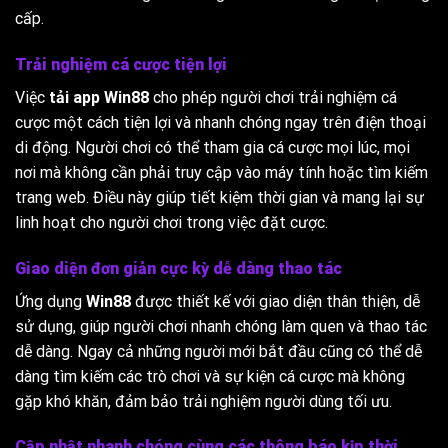
cấp.
Trải nghiệm cá cược tiện lợi
Việc
tải app Win88
cho phép người chơi trải nghiệm cá
cược một cách tiện lợi và nhanh chóng ngay trên điện thoại
di động. Người chơi có thể tham gia cá cược mọi lúc, mọi
nơi mà không cần phải truy cập vào máy tính hoặc tìm kiếm
trang web. Điều này giúp tiết kiệm thời gian và mang lại sự
linh hoạt cho người chơi trong việc đặt cược.
Giao diện đơn giản cực kỳ dễ dàng thao tác
Ứng dụng
Win88
được thiết kế với giao diện thân thiện, dễ
sử dụng, giúp người chơi nhanh chóng làm quen và thao tác
dễ dàng. Ngay cả những người mới bắt đầu cũng có thể dễ
dàng tìm kiếm các trò chơi và sự kiện cá cược mà không
gặp khó khăn, đảm bảo trải nghiệm người dùng tối ưu.
Cập nhật nhanh chóng cùng các thông báo kịp thời