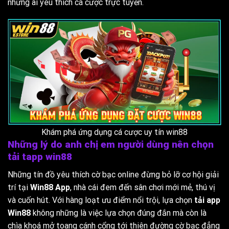
những ai yêu thích cá cược trực tuyến.
Khám phá ứng dụng cá cược uy tín win88
Những lý do anh chị em người dùng nên chọn
tải tapp win88
Những tín đồ yêu thích cờ bạc online đừng bỏ lỡ cơ hội giải
trí tại
Win88 App
, nhà cái đem đến sân chơi mới mẻ, thú vị
và cuốn hút. Với hàng loạt ưu điểm nổi trội, lựa chọn
tải app
Win88
không những là việc lựa chọn đúng đắn mà còn là
chìa khoá mở toang cánh cổng tới thiên đường cờ bạc đẳng