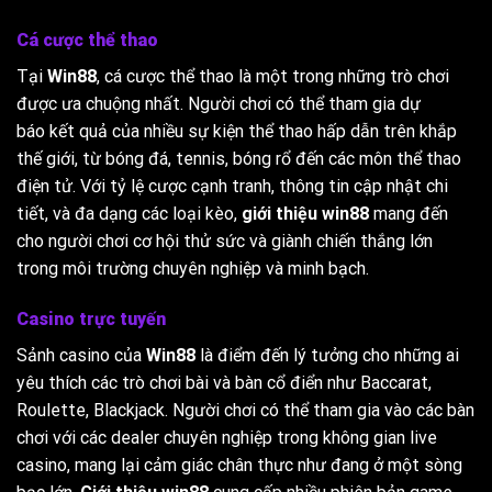
Cá cược thể thao
Tại
Win88
, cá cược thể thao là một trong những trò chơi
được ưa chuộng nhất. Người chơi có thể tham gia dự
báo kết quả của nhiều sự kiện thể thao hấp dẫn trên khắp
thế giới, từ bóng đá, tennis, bóng rổ đến các môn thể thao
điện tử. Với tỷ lệ cược cạnh tranh, thông tin cập nhật chi
tiết, và đa dạng các loại kèo,
giới thiệu win88
mang đến
cho người chơi cơ hội thử sức và giành chiến thắng lớn
trong môi trường chuyên nghiệp và minh bạch.
Casino trực tuyến
Sảnh casino của
Win88
là điểm đến lý tưởng cho những ai
yêu thích các trò chơi bài và bàn cổ điển như Baccarat,
Roulette, Blackjack. Người chơi có thể tham gia vào các bàn
chơi với các dealer chuyên nghiệp trong không gian live
casino, mang lại cảm giác chân thực như đang ở một sòng