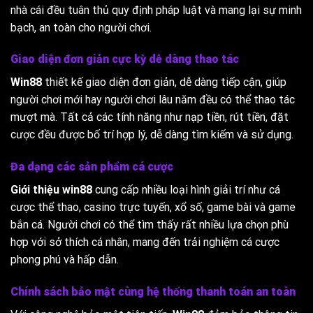
nhà cái đều tuân thủ quy định pháp luật và mang lại sự minh
bạch, an toàn cho người chơi.
Giao diện đơn giản cực kỳ dễ dàng thao tác
Win88
thiết kế giao diện đơn giản, dễ dàng tiếp cận, giúp
người chơi mới hay người chơi lâu năm đều có thể thao tác
mượt mà. Tất cả các tính năng như nạp tiền, rút tiền, đặt
cược đều được bố trí hợp lý, dễ dàng tìm kiếm và sử dụng.
Đa dạng các sản phẩm cá cược
Giới thiệu win88
cung cấp nhiều loại hình giải trí như cá
cược thể thao, casino trực tuyến, xổ số, game bài và game
bắn cá. Người chơi có thể tìm thấy rất nhiều lựa chọn phù
hợp với sở thích cá nhân, mang đến trải nghiệm cá cược
phong phú và hấp dẫn.
Chính sách bảo mật cùng hệ thống thanh toán an toàn