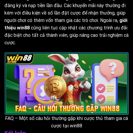
đăng ký và nạp tiền lần đầu. Các khuyến mãi này thường đi
kèm với điều kiện về số lần đặt cược để nhận thưởng, giúp
người chơi có thêm vốn tham gia các trò chơi. Ngoài ra,
giới
thiệu win88
cũng liên tục cập nhật các chương trình ưu đãi
đặc biệt cho tất cả thành viên, giúp nâng cao trải nghiệm cá
cược.
FAQ – Một số câu hỏi thường gặp khi cược thủ tham gia cá
cược tại win88
Kết luận