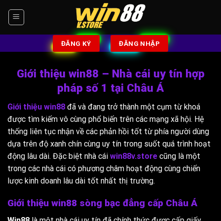
Skip
to
content
ĐĂNG KÝ
ĐĂNG NHẬP
Giới thiệu win88 – Nhà cái uy tín hợp
pháp số 1 tại Châu Á
Giới thiệu win88
đã và đang trở thành một cụm từ khoá
được tìm kiếm vô cùng phổ biến trên các mạng xã hội. Hệ
thống liên tục nhận về các phản hồi tốt từ phía người dùng
dựa trên độ xanh chín cùng uy tín trong suốt quá trình hoạt
động lâu dài. Đặc biệt nhà cái
win88v.store
cũng là một
trong các nhà cái có phương châm hoạt động cùng chiến
lược kinh doanh lâu dài tốt nhất thị trường.
Giới thiệu win88 sòng bạc đẳng cấp Châu Á
Win88
là một nhà cái uy tín đã chính thức được cấp giấy