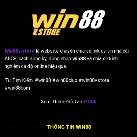
Win88v.store
là website chuyên chia sẻ link uy tín nhà cái
ABC8, cách đăng ký, đăng nhập
win88
và chia sẻ kinh
nghiệm cá độ online hiệu quả.
Từ Tìm Kiếm: #win88 #win88club #win88vstore
#win88com
Xem Thêm Đối Tác:
PG66
THÔNG TIN WIN88