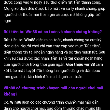
được cộng vào ví ngay sau thời điểm rút tiền thành công.
Mọi giao dịch đều được bảo mật và xử lý nhanh chóng, giúp
người chơi thoải mái tham gia cá cược mà không gặp trở
ngại.
Rút tiền tại Win88 có an toàn và nhanh chóng không?
Rút tiền tại
Win88
diễn ra an toàn, nhanh chóng và cực kỳ
đơn giản. Người chơi chỉ cần truy cập vào mục “Rút tiền”,
điền thông tin tài khoản ngân hàng và số tiền muốn rút. Sau
khi yêu cầu được xác nhận, tiền sẽ về tài khoản ngân hàng
của người chơi trong thời gian ngắn.
Giới thiệu win88
cam
kết bảo mật tuyệt đối thông tin người dùng và đảm bảo
mọi giao dịch tài chính đều minh bạch, an toàn.
Win88 có chương trình khuyến mãi cho người chơi mới
không?
Có,
Win88
luôn có các chương trình khuyến mãi hấp dẫn
dành cho người chơi mới, bao gồm thưởng chào mừng khi